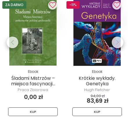
ZA DARMO
-11%
Ebook
Ebook
Śladami Mistrzów –
Krótkie wykłady.
miejsca fascynacji...
Genetyka
Praca Zbiorowa
Hugh Fletcher
0,00 zł
94,00 zł
83,69 zł
KUP
KUP