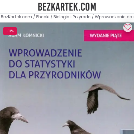
BezKartek.com
/
Ebooki
/
Biologia i Przyroda
/
Wprowadzenie do s
-11%