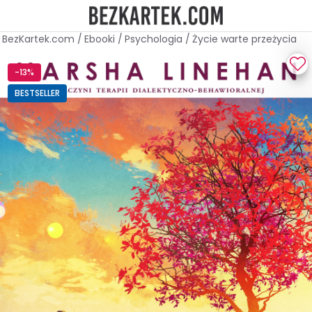
BezKartek.com
/
Ebooki
/
Psychologia
/
Życie warte przeżycia
-13%
BESTSELLER