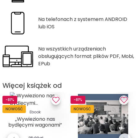
Na telefonach z systemem ANDROID
lub iOS
Na wszystkich urządzeniach
obsługujących format plików PDF, Mobi,
EPub
Więcej książek od
-81%
-81%
NOWOŚĆ
NOWOŚĆ
Ebook
„Wywieziono nas
bydlęcymi wagonami”
. Relacje...
35,00 zł