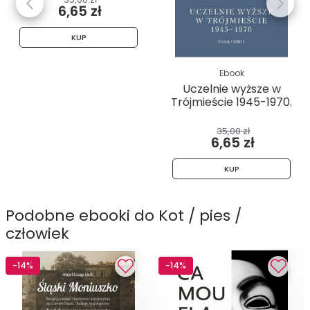
6,65 zł
KUP
Ebook
Uczelnie wyższe w
Trójmieście 1945-1970.
Studia...
35,00 zł
6,65 zł
KUP
Podobne ebooki do Kot / pies /
człowiek
-14%
-14%