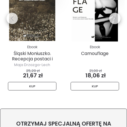
Ebook
Ebook
Śląski Moniuszko.
Camouflage
Recepcja postaci i
twórczości...
Maja Drzazga-Lech
25,20 zł
21,00 zł
21,67 zł
18,06 zł
KUP
KUP
OTRZYMAJ SPECJALNĄ OFERTĘ NA