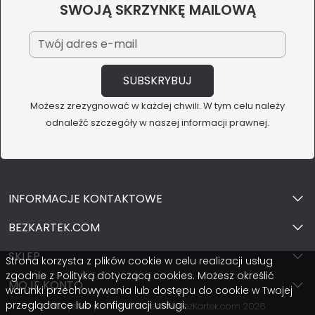
SWOJĄ SKRZYNKĘ MAILOWĄ
Możesz zrezygnować w każdej chwili. W tym celu należy
odnaleźć szczegóły w naszej informacji prawnej.
INFORMACJE KONTAKTOWE
BEZKARTEK.COM
SKLEP
Strona korzysta z plików cookie w celu realizacji usług
zgodnie z Polityką dotyczącą cookies. Możesz określić
MOJE KONTO
warunki przechowywania lub dostępu do cookie w Twojej
przeglądarce lub konfiguracji usługi.
Wszystkie prawa zastrzeżone BezKartek.com 2026