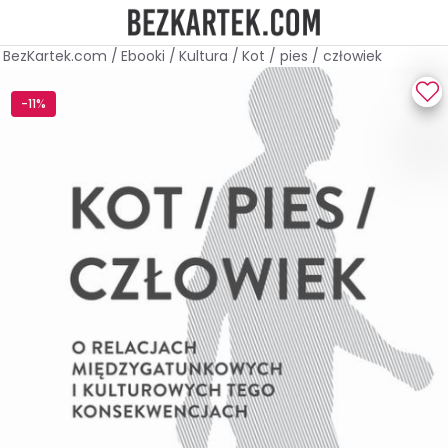
BezKartek.com
/
Ebooki
/
Kultura
/
Kot / pies / człowiek
-11%